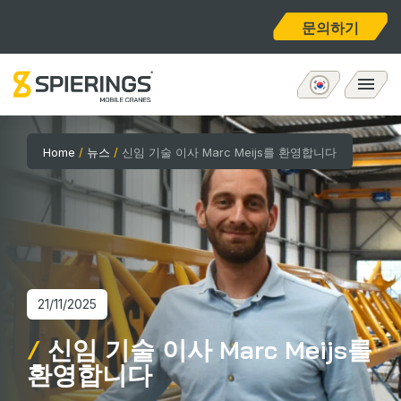
문의하기
모바일 타워크레인
Home
/
뉴스
/
신임 기술 이사 Marc Meijs를 환영합니다
eLift
애프터서비스
회사 소개
21/11/2025
신임 기술 이사 Marc Meijs를
홈
환영합니다
채용공고