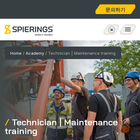
문의하기
모바일 타워크레인
Home
/
Academy
/
Technician | Maintenance training
eLift
애프터서비스
회사 소개
Technician | Maintenance
홈
training
채용공고