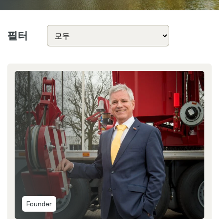
웹샵
필터
뉴스
이벤트
다운로드
My Spierings
쿠키 정책
General terms and conditions
일반 약관
Founder