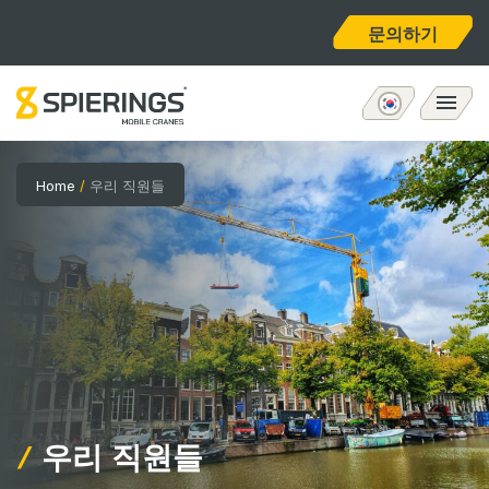
문의하기
모바일 타워크레인
Home
/
우리 직원들
eLift
애프터서비스
회사 소개
홈
우리 직원들
채용공고