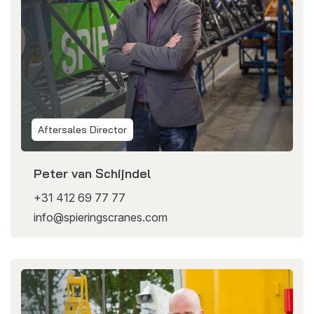
Aftersales Director
Peter van Schijndel
+31 412 69 77 77
info@spieringscranes.com