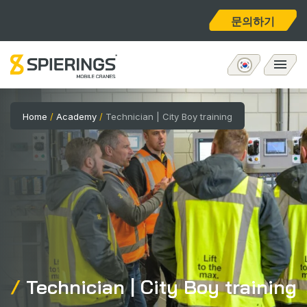
문의하기
모바일 타워크레인
Home
/
Academy
/
Technician | City Boy training
eLift
애프터서비스
회사 소개
홈
Technician | City Boy training
채용공고