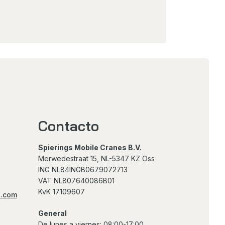
Contacto
Spierings Mobile Cranes B.V.
0
Merwedestraat 15, NL-5347 KZ Oss
ING NL84INGB0679072713
VAT NL807640086B01
KvK 17109607
s.com
General
De lunes a viernes: 08:00-17:00