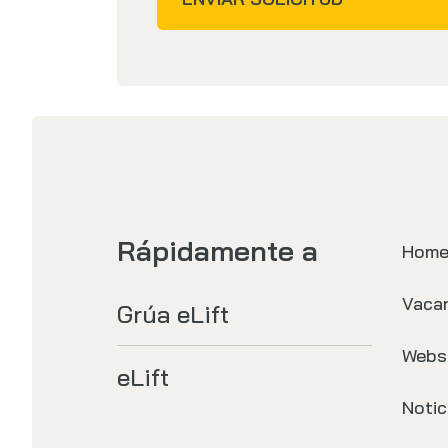
Rápidamente a
Hom
Vaca
Grúa eLift
Webs
eLift
Notic