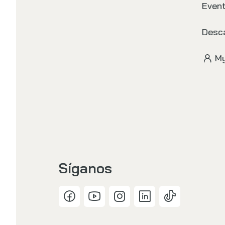
Even
Desc
My
Síganos