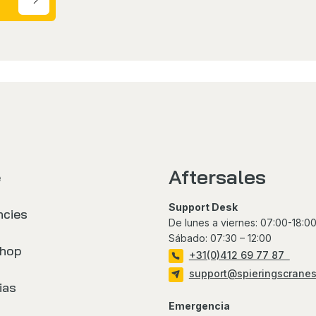
Aftersales
e
Support Desk
ncies
De lunes a viernes: 07:00-18:0
Sábado: 07:30 – 12:00
hop
+31(0)412 69 77 87
support@spieringscrane
ias
Emergencia