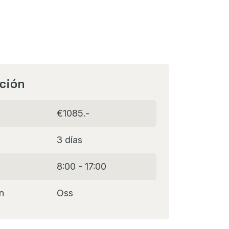
ción
n
€1085.-
n
3 días
8:00 - 17:00
n
Oss