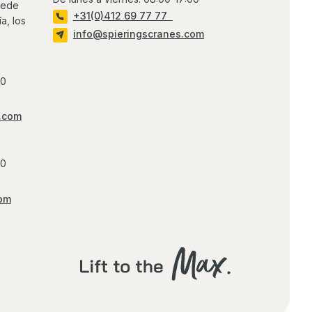
puede
+31(0)412 69 77 77
a, los
info@spieringscranes.com
00
.com
00
com