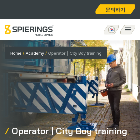
문의하기
모바일 타워크레인
Home
/
Academy
/
Operator | City Boy training
eLift
애프터서비스
회사 소개
홈
Operator | City Boy training
채용공고