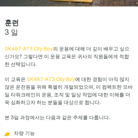
웹샵
뉴스
훈련
3 일
이벤트
다운로드
SK487-AT3 City Boy
의 운용에 대해 더 깊이 배우고 싶으
My Spierings
신가요? 그렇다면 이 운용 교육은 귀사의 직원들에게 적합
한 선택입니다.
쿠키 정책
이 교육은
SK487-AT3 City Boy
에 대한 경험이 아직 많지
General terms and conditions
않은 운전원을 위해 특별히 개발되었으며, 이 컴팩트한 모바
일반 약관
일 타워크레인의 운용, 조작 및 일상 작업에 대한 이해를 더
욱 심화하고자 하는 분들을 대상으로 합니다.
본 3일 과정에서는 다음과 같은 주제를 다룹니다.
차량 기능