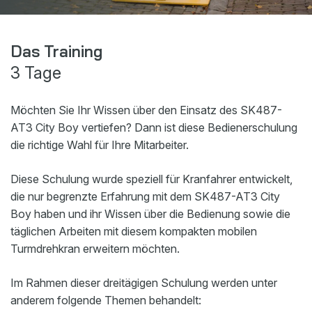
Webshop
Nachrichten
Das Training
3 Tage
Veranstaltungen
Downloads
Möchten Sie Ihr Wissen über den Einsatz des SK487-
My Spierings
AT3 City Boy vertiefen? Dann ist diese Bedienerschulung
die richtige Wahl für Ihre Mitarbeiter.
Cookie statement
Diese Schulung wurde speziell für Kranfahrer entwickelt,
General terms and conditions
die nur begrenzte Erfahrung mit dem SK487-AT3 City
Privacy policy
Boy haben und ihr Wissen über die Bedienung sowie die
täglichen Arbeiten mit diesem kompakten mobilen
Turmdrehkran erweitern möchten.
Im Rahmen dieser dreitägigen Schulung werden unter
anderem folgende Themen behandelt: