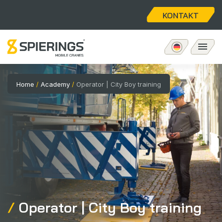
KONTAKT
Mobiler Turmdrehkran
Home
/
Academy
/
Operator | City Boy training
eLift
Aftersales
Über uns
Home
Operator | City Boy training
Stellenangebote