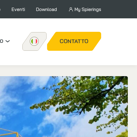
e
Eventi
Download
My Spierings
mo
CONTATTO