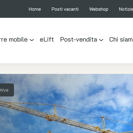
Home
Posti vacanti
Webshop
Notizi
rre mobile
eLift
Post-vendita
Chi sia
rive