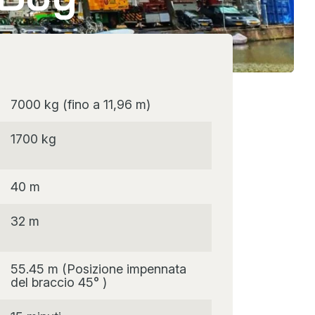
7000 kg (fino a 11,96 m)
1700 kg
40 m
32 m
55.45 m (Posizione impennata
del braccio 45° )