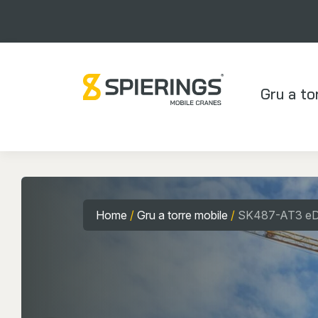
Gru a to
Home
/
Gru a torre mobile
/
SK487-AT3 eD