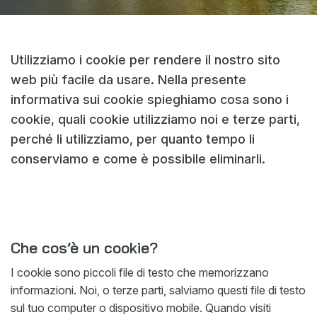
Webshop
Notizie
Utilizziamo i cookie per rendere il nostro sito
Eventi
web più facile da usare. Nella presente
informativa sui cookie spieghiamo cosa sono i
Download
cookie, quali cookie utilizziamo noi e terze parti,
My Spierings
perché li utilizziamo, per quanto tempo li
conserviamo e come è possibile eliminarli.
Informativa sui cookie
General terms and conditions
Informativa sulla privacy
Che cos’è un cookie?
I cookie sono piccoli file di testo che memorizzano
informazioni. Noi, o terze parti, salviamo questi file di testo
sul tuo computer o dispositivo mobile. Quando visiti