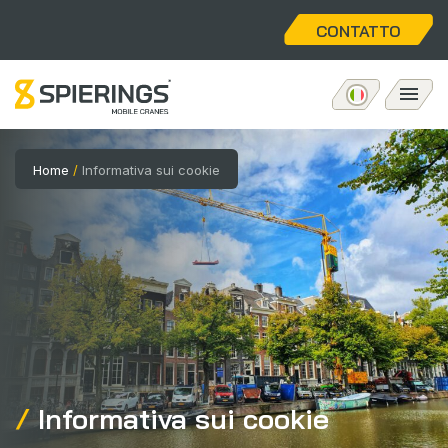
CONTATTO
Gru a torre mobile
Home
/
Informativa sui cookie
eLift
Post-vendita
Chi siamo
Home
Informativa sui cookie
Posti vacanti