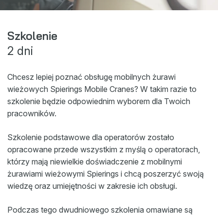
Sklep
Nowości
Szkolenie
2 dni
Wydarzenia
Do Pobrania
Chcesz lepiej poznać obsługę mobilnych żurawi
My Spierings
wieżowych Spierings Mobile Cranes? W takim razie to
szkolenie będzie odpowiednim wyborem dla Twoich
pracowników.
Polityka plików cookie
General terms and conditions
Szkolenie podstawowe dla operatorów zostało
Polityka prywatności
opracowane przede wszystkim z myślą o operatorach,
którzy mają niewielkie doświadczenie z mobilnymi
żurawiami wieżowymi Spierings i chcą poszerzyć swoją
wiedzę oraz umiejętności w zakresie ich obsługi.
Podczas tego dwudniowego szkolenia omawiane są