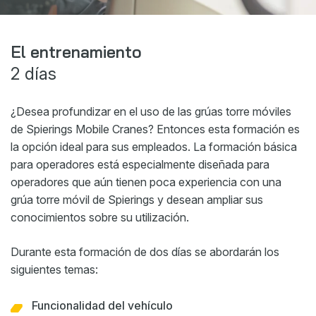
Webshop
Noticias
El entrenamiento
2 días
Eventos
Descargas
¿Desea profundizar en el uso de las grúas torre móviles
My Spierings
de Spierings Mobile Cranes? Entonces esta formación es
la opción ideal para sus empleados. La formación básica
para operadores está especialmente diseñada para
Declaración sobre cookies
operadores que aún tienen poca experiencia con una
General terms and conditions
grúa torre móvil de Spierings y desean ampliar sus
Política de privacidad
conocimientos sobre su utilización.
Durante esta formación de dos días se abordarán los
siguientes temas:
Funcionalidad del vehículo