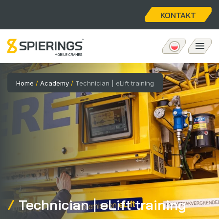
KONTAKT
Mobilny żuraw wieżowy
Home
/
Academy
/
Technician | eLift training
eLift
Obsługa posprzedażna
O nas
Witamy
Technician | eLift training
Oferty Pracy