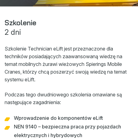
Sklep
Nowości
Szkolenie
2 dni
Wydarzenia
Do Pobrania
Szkolenie Technician eLift jest przeznaczone dla
My Spierings
techników posiadających zaawansowaną wiedzę na
temat mobilnych żurawi wieżowych Spierings Mobile
Cranes, którzy chcą poszerzyć swoją wiedzę na temat
Polityka plików cookie
systemu eLift.
General terms and conditions
Polityka prywatności
Podczas tego dwudniowego szkolenia omawiane są
następujące zagadnienia:
Wprowadzenie do komponentów eLift
NEN 9140 – bezpieczna praca przy pojazdach
elektrycznych i hybrydowych