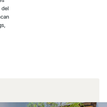
es
 del
acan
gs,