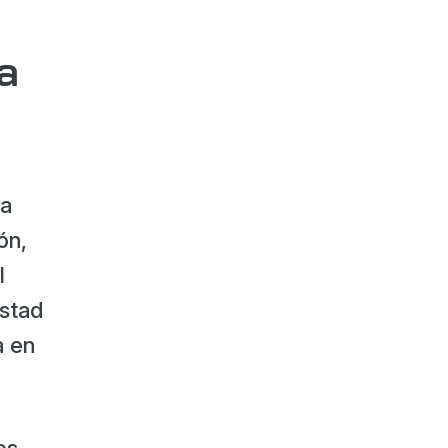
a
ta
ón,
l
estad
a en