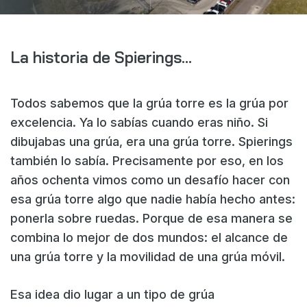
Webshop
Noticias
La historia de Spierings…
Eventos
Descargas
Todos sabemos que la grúa torre es la grúa por
My Spierings
excelencia. Ya lo sabías cuando eras niño. Si
dibujabas una grúa, era una grúa torre. Spierings
Declaración sobre cookies
también lo sabía. Precisamente por eso, en los
años ochenta vimos como un desafío hacer con
General terms and conditions
esa grúa torre algo que nadie había hecho antes:
Política de privacidad
ponerla sobre ruedas. Porque de esa manera se
combina lo mejor de dos mundos: el alcance de
una grúa torre y la movilidad de una grúa móvil.
Esa idea dio lugar a un tipo de grúa