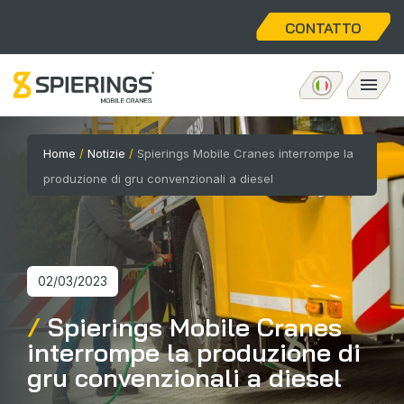
CONTATTO
Gru a torre mobile
Home
/
Notizie
/
Spierings Mobile Cranes interrompe la
produzione di gru convenzionali a diesel
eLift
Post-vendita
02/03/2023
Chi siamo
Spierings Mobile Cranes
interrompe la produzione di
Home
gru convenzionali a diesel
Posti vacanti