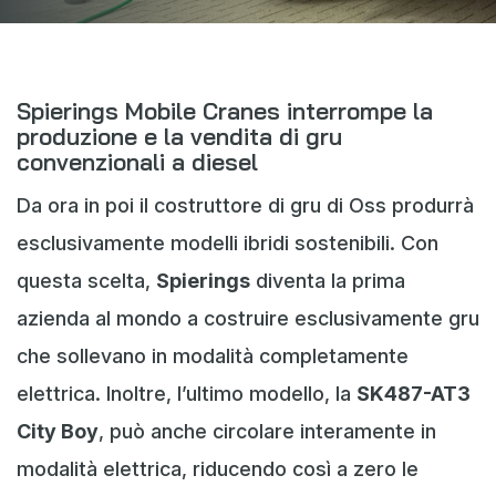
Webshop
Notizie
Spierings Mobile Cranes interrompe la
Eventi
produzione e la vendita di gru
Download
convenzionali a diesel
My Spierings
Da ora in poi il costruttore di gru di Oss produrrà
esclusivamente modelli ibridi sostenibili. Con
Informativa sui cookie
questa scelta,
Spierings
diventa la prima
General terms and conditions
azienda al mondo a costruire esclusivamente gru
Informativa sulla privacy
che sollevano in modalità completamente
elettrica. Inoltre, l’ultimo modello, la
SK487-AT3
City Boy
, può anche circolare interamente in
modalità elettrica, riducendo così a zero le