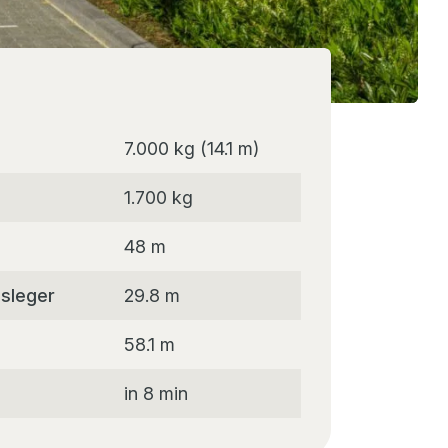
7.000 kg (14.1 m)
1.700 kg
48 m
sleger
29.8 m
58.1 m
in 8 min