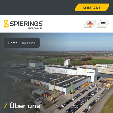
KONTAKT
Mobiler Turmdrehkran
Home
/
Über uns
eLift
Aftersales
Über uns
Home
Über uns
Stellenangebote