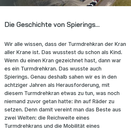
Webshop
Nachrichten
Die Geschichte von Spierings…
Veranstaltungen
Downloads
Wir alle wissen, dass der Turmdrehkran der Kran
My Spierings
aller Krane ist. Das wusstest du schon als Kind.
Wenn du einen Kran gezeichnet hast, dann war
Cookie statement
es ein Turmdrehkran. Das wusste auch
Spierings. Genau deshalb sahen wir es in den
General terms and conditions
achtziger Jahren als Herausforderung, mit
Privacy policy
diesem Turmdrehkran etwas zu tun, was noch
niemand zuvor getan hatte: ihn auf Räder zu
setzen. Denn damit vereint man das Beste aus
zwei Welten: die Reichweite eines
Turmdrehkrans und die Mobilität eines