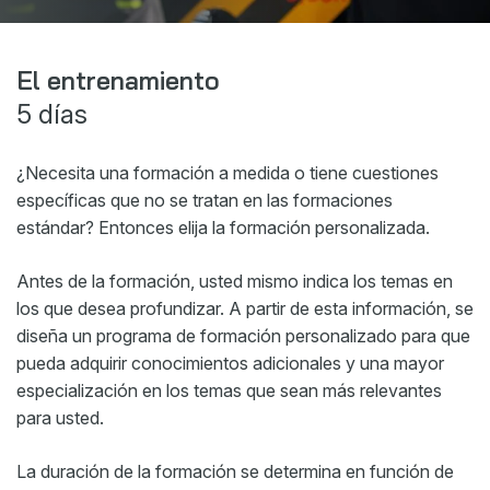
Webshop
Noticias
El entrenamiento
5 días
Eventos
Descargas
¿Necesita una formación a medida o tiene cuestiones
My Spierings
específicas que no se tratan en las formaciones
estándar? Entonces elija la formación personalizada.
Declaración sobre cookies
Antes de la formación, usted mismo indica los temas en
General terms and conditions
los que desea profundizar. A partir de esta información, se
Política de privacidad
diseña un programa de formación personalizado para que
pueda adquirir conocimientos adicionales y una mayor
especialización en los temas que sean más relevantes
para usted.
La duración de la formación se determina en función de