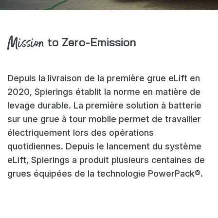
Webshop
Actualités
Mission
to Zero-Emission
Événements
Téléchargements
Depuis la livraison de la première grue eLift en
My Spierings
2020, Spierings établit la norme en matière de
levage durable. La première solution à batterie
Cookie statement
sur une grue à tour mobile permet de travailler
General terms and conditions
électriquement lors des opérations
quotidiennes. Depuis le lancement du système
Privacy policy
eLift, Spierings a produit plusieurs centaines de
grues équipées de la technologie PowerPack®.