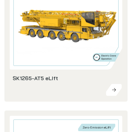
SK1265-AT5 eLift
Zero-Emission
eLift