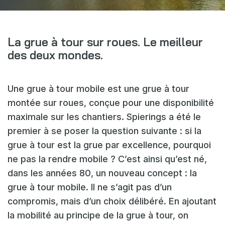
Webshop
Actualités
La grue à tour sur roues. Le meilleur
Événements
des deux mondes.
Téléchargements
Une grue à tour mobile est une grue à tour
My Spierings
montée sur roues, conçue pour une disponibilité
maximale sur les chantiers. Spierings a été le
Cookie statement
premier à se poser la question suivante : si la
General terms and conditions
grue à tour est la grue par excellence, pourquoi
Privacy policy
ne pas la rendre mobile ? C’est ainsi qu’est né,
dans les années 80, un nouveau concept : la
grue à tour mobile. Il ne s’agit pas d’un
compromis, mais d’un choix délibéré. En ajoutant
la mobilité au principe de la grue à tour, on