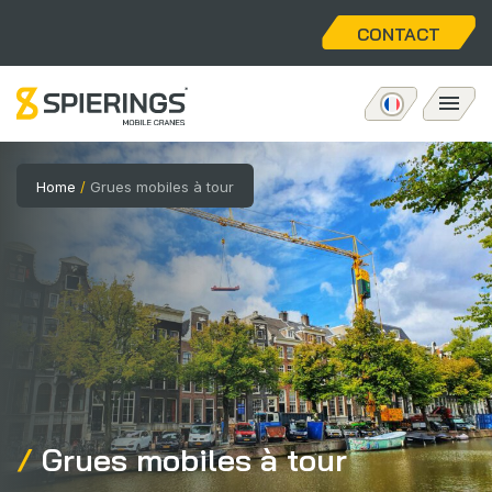
CONTACT
Grues mobiles à tour
Home
/
Grues mobiles à tour
eLift
Service
À propos nous
Home
Grues mobiles à tour
Postes vacants