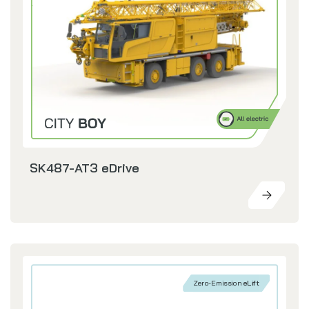
SK487-AT3 eDrive
Zero-Emission
eLift