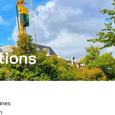
tions
anes
n