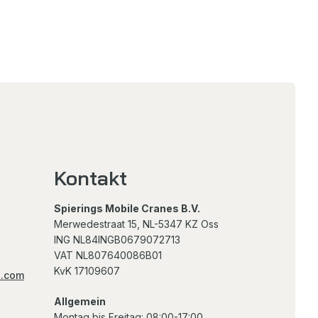
Kontakt
Spierings Mobile Cranes B.V.
0
Merwedestraat 15, NL-5347 KZ Oss
ING NL84INGB0679072713
VAT NL807640086B01
KvK 17109607
s.com
Allgemein
Montag bis Freitag
: 08:00-17:00