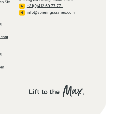
en Sie
+31(0)412 69 77 77
info@spieringscranes.com
00
.com
00
com