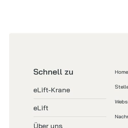
Schnell zu
Hom
Stel
eLift-Krane
Webs
eLift
Nachr
Über uns