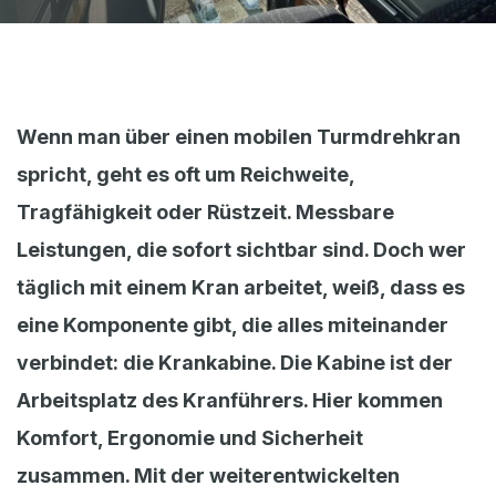
Webshop
Nachrichten
Veranstaltungen
Wenn man über einen mobilen Turmdrehkran
Downloads
spricht, geht es oft um Reichweite,
My Spierings
Tragfähigkeit oder Rüstzeit. Messbare
Leistungen, die sofort sichtbar sind. Doch wer
Cookie statement
täglich mit einem Kran arbeitet, weiß, dass es
General terms and conditions
eine Komponente gibt, die alles miteinander
Privacy policy
verbindet: die Krankabine. Die Kabine ist der
Arbeitsplatz des Kranführers. Hier kommen
Komfort, Ergonomie und Sicherheit
zusammen. Mit der weiterentwickelten