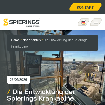
KONTAKT
Mobiler Turmdrehkran
Home
/
Nachrichten
/
Die Entwicklung der Spierings
Krankabine
eLift
Aftersales
Über uns
23/01/2026
Die Entwicklung der
Home
Spierings Krankabine
Stellenangebote