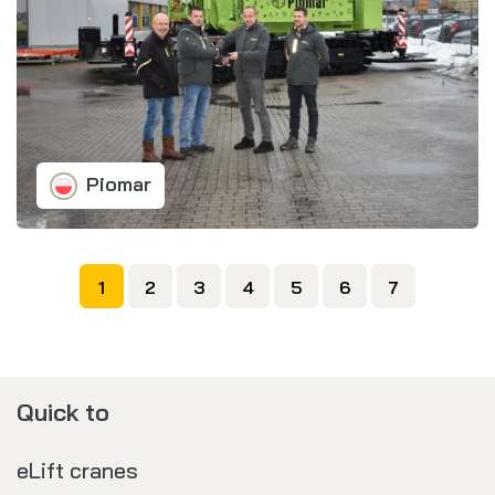
Piomar
1
2
3
4
5
6
7
Quick to
eLift cranes