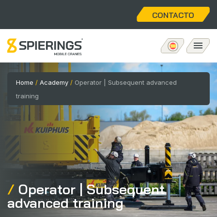
CONTACTO
Grúa torre móviles
Home
/
Academy
/
Operator | Subsequent advanced
training
eLift
Servicios
Sobre nosotros
Operator | Subsequent
Home
advanced training
Vacancies