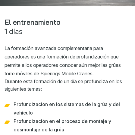
Webshop
Noticias
El entrenamiento
1 días
Eventos
Descargas
La formación avanzada complementaria para
My Spierings
operadores es una formación de profundización que
permite a los operadores conocer aún mejor las grúas
Declaración sobre cookies
torre móviles de Spierings Mobile Cranes.
General terms and conditions
Durante esta formación de un día se profundiza en los
siguientes temas:
Política de privacidad
Profundización en los sistemas de la grúa y del
vehículo
Profundización en el proceso de montaje y
desmontaje de la grúa