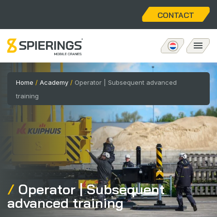
CONTACT
Mobiele torenkraan
Home
/
Academy
/
Operator | Subsequent advanced
training
eLift
Aftersales
Over ons
Operator | Subsequent
Home
advanced training
Vacatures