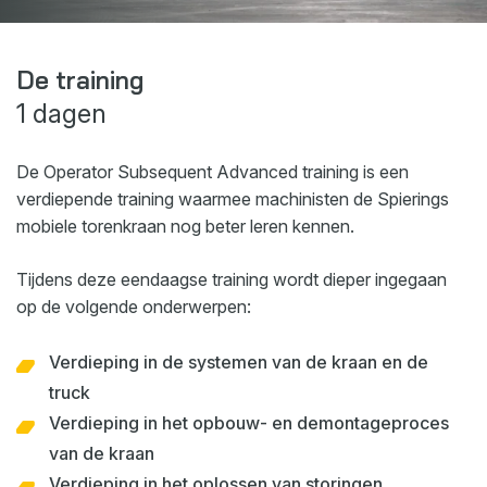
Webshop
Nieuws
De training
1 dagen
Events
Downloads
De Operator Subsequent Advanced training is een
My Spierings
verdiepende training waarmee machinisten de Spierings
mobiele torenkraan nog beter leren kennen.
Cookie statement
Tijdens deze eendaagse training wordt dieper ingegaan
General terms and conditions
op de volgende onderwerpen:
Privacy policy
Verdieping in de systemen van de kraan en de
truck
Verdieping in het opbouw- en demontageproces
van de kraan
Verdieping in het oplossen van storingen