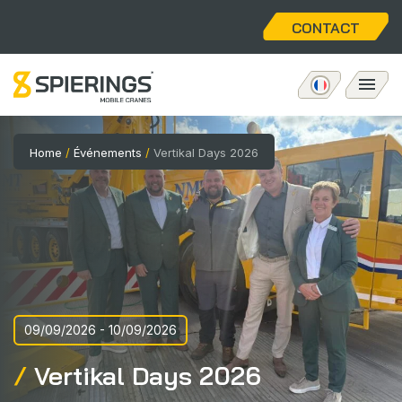
CONTACT
Grues mobiles à tour
Home
/
Événements
/
Vertikal Days 2026
eLift
Service
À propos nous
09/09/2026 - 10/09/2026
Home
Vertikal Days 2026
Postes vacants