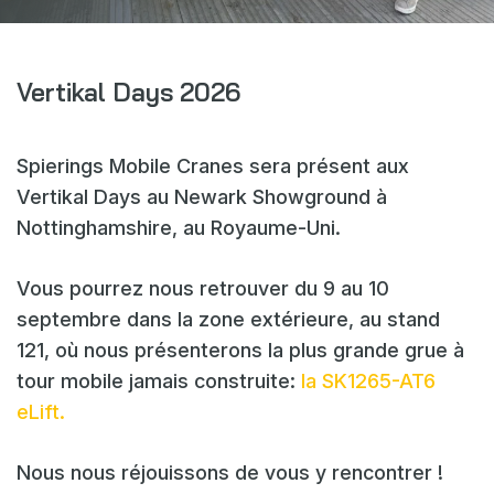
Webshop
Actualités
Vertikal Days 2026
Événements
Téléchargements
Spierings Mobile Cranes sera présent aux
My Spierings
Vertikal Days au Newark Showground à
Nottinghamshire, au Royaume-Uni.
Cookie statement
Vous pourrez nous retrouver du 9 au 10
General terms and conditions
septembre dans la zone extérieure, au stand
Privacy policy
121, où nous présenterons la plus grande grue à
tour mobile jamais construite:
la SK1265-AT6
eLift.
Nous nous réjouissons de vous y rencontrer !