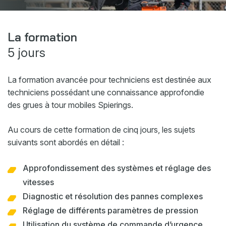
Webshop
Actualités
La formation
5 jours
Événements
Téléchargements
La formation avancée pour techniciens est destinée aux
My Spierings
techniciens possédant une connaissance approfondie
des grues à tour mobiles Spierings.
Cookie statement
Au cours de cette formation de cinq jours, les sujets
General terms and conditions
suivants sont abordés en détail :
Privacy policy
Approfondissement des systèmes et réglage des
vitesses
Diagnostic et résolution des pannes complexes
Réglage de différents paramètres de pression
Utilisation du système de commande d’urgence