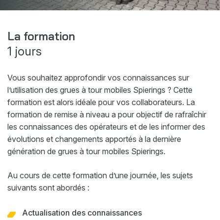
Webshop
Actualités
La formation
1 jours
Événements
Téléchargements
Vous souhaitez approfondir vos connaissances sur
My Spierings
l’utilisation des grues à tour mobiles Spierings ? Cette
formation est alors idéale pour vos collaborateurs. La
formation de remise à niveau a pour objectif de rafraîchir
Cookie statement
les connaissances des opérateurs et de les informer des
General terms and conditions
évolutions et changements apportés à la dernière
Privacy policy
génération de grues à tour mobiles Spierings.
Au cours de cette formation d’une journée, les sujets
suivants sont abordés :
Actualisation des connaissances