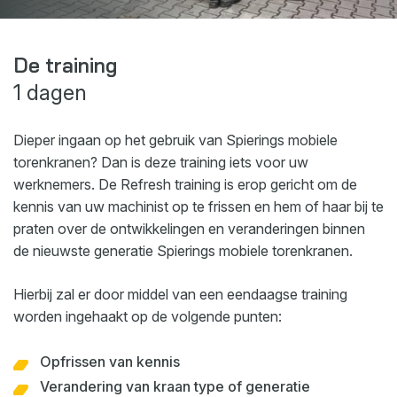
Webshop
Nieuws
De training
1 dagen
Events
Downloads
Dieper ingaan op het gebruik van Spierings mobiele
My Spierings
torenkranen? Dan is deze training iets voor uw
werknemers. De Refresh training is erop gericht om de
kennis van uw machinist op te frissen en hem of haar bij te
Cookie statement
praten over de ontwikkelingen en veranderingen binnen
General terms and conditions
de nieuwste generatie Spierings mobiele torenkranen.
Privacy policy
Hierbij zal er door middel van een eendaagse training
worden ingehaakt op de volgende punten:
Opfrissen van kennis
Verandering van kraan type of generatie