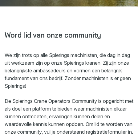
Webshop
Nieuws
Events
Word lid van onze community
Downloads
My Spierings
We zijn trots op alle Spierings machinisten, die dag in dag
uit werkzaam zijn op onze Spierings kranen. Zij zijn onze
belangrijkste ambassadeurs en vormen een belangrijk
Cookie statement
fundament van ons bedrijf. Zonder machinisten is er geen
General terms and conditions
Spierings!
Privacy policy
De Spierings Crane Operators Community is opgericht met
als doel een platform te bieden waar machinisten elkaar
kunnen ontmoeten, ervaringen kunnen delen en
waardevolle kennis kunnen opdoen. Om lid te worden van
onze community, vul je onderstaand registratieformulier in.