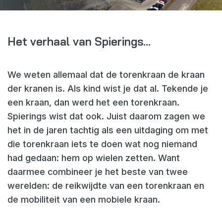
Webshop
Nieuws
Het verhaal van Spierings…
Events
Downloads
We weten allemaal dat de torenkraan de kraan
My Spierings
der kranen is. Als kind wist je dat al. Tekende je
een kraan, dan werd het een torenkraan.
Cookie statement
Spierings wist dat ook. Juist daarom zagen we
het in de jaren tachtig als een uitdaging om met
General terms and conditions
die torenkraan iets te doen wat nog niemand
Privacy policy
had gedaan: hem op wielen zetten. Want
daarmee combineer je het beste van twee
werelden: de reikwijdte van een torenkraan en
de mobiliteit van een mobiele kraan.