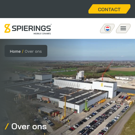
CONTACT
Mobiele torenkraan
Home
/
Over ons
eLift
Aftersales
Over ons
Home
Over ons
Vacatures