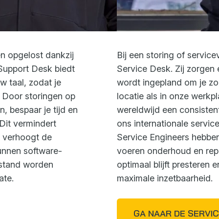
n opgelost dankzij
Bij een storing of servi
upport Desk biedt
Service Desk. Zij zorgen
 taal, zodat je
wordt ingepland om je zo 
s. Door storingen op
locatie als in onze werkp
, bespaar je tijd en
wereldwijd een consisten
Dit vermindert
ons internationale servi
n verhoogt de
Service Engineers hebben
unnen software-
voeren onderhoud en repa
fstand worden
optimaal blijft presteren e
ate.
maximale inzetbaarheid.
GA NAAR DE SERVI