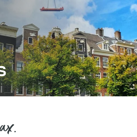
s
ax.