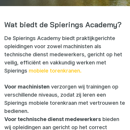
Webshop
Nieuws
Wat biedt de Spierings Academy?
Events
De Spierings Academy biedt praktijkgerichte
Downloads
opleidingen voor zowel machinisten als
My Spierings
technische dienst medewerkers, gericht op het
veilig, efficiënt en vakkundig werken met
Cookie statement
Spierings
mobiele torenkranen.
General terms and conditions
Voor machinisten
verzorgen wij trainingen op
Privacy policy
verschillende niveaus, zodat zij leren een
Spierings mobiele torenkraan met vertrouwen te
bedienen.
Voor technische dienst medewerkers
bieden
wij opleidingen aan gericht op het correct