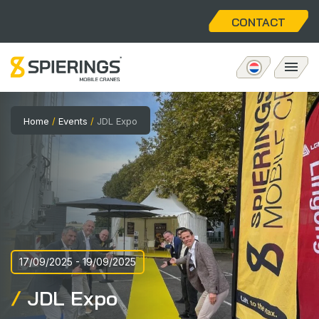
CONTACT
Mobiele torenkraan
Home
/
Events
/
JDL Expo
eLift
Aftersales
Over ons
17/09/2025 - 19/09/2025
Home
JDL Expo
Vacatures