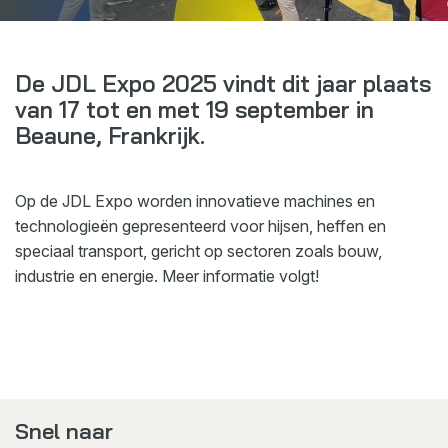
Webshop
Nieuws
De JDL Expo 2025 vindt dit jaar plaats
Events
van 17 tot en met 19 september in
Beaune, Frankrijk.
Downloads
My Spierings
Op de JDL Expo worden innovatieve machines en
technologieën gepresenteerd voor hijsen, heffen en
Cookie statement
speciaal transport, gericht op sectoren zoals bouw,
General terms and conditions
industrie en energie. Meer informatie volgt!
Privacy policy
Snel naar