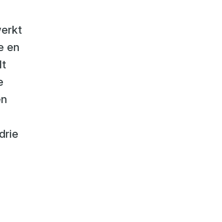
werkt
e en
lt
e
en
drie