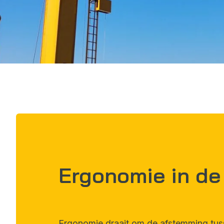
Ergonomie in de
Ergonomie draait om de afstemming tuss