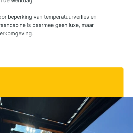
an de werkdag.
oor beperking van temperatuurverlies en
kraancabine is daarmee geen luxe, maar
werkomgeving.