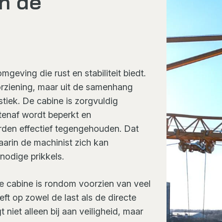
in de
eving die rust en stabiliteit biedt.
oorziening, maar uit de samenhang
tiek. De cabine is zorgvuldig
itenaf wordt beperkt en
rden effectief tegengehouden. Dat
arin de machinist zich kan
nodige prikkels.
 De cabine is rondom voorzien van veel
eft op zowel de last als de directe
iet alleen bij aan veiligheid, maar