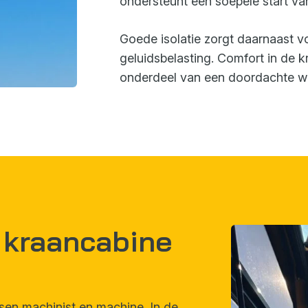
ondersteunt een soepele start v
Goede isolatie zorgt daarnaast v
geluidsbelasting. Comfort in de 
onderdeel van een doordachte 
 kraancabine
en machinist en machine. In de