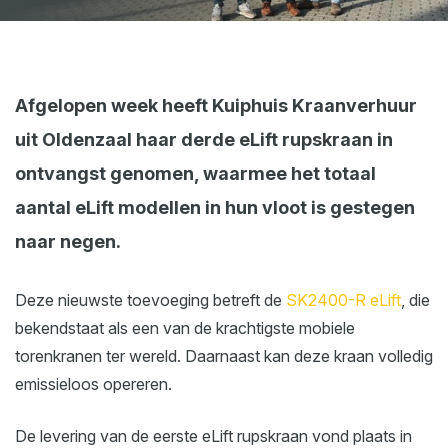
Webshop
Nieuws
Events
Afgelopen week heeft Kuiphuis Kraanverhuur
uit Oldenzaal haar derde eLift rupskraan in
Downloads
ontvangst genomen, waarmee het totaal
My Spierings
aantal eLift modellen in hun vloot is gestegen
Cookie statement
naar negen.
General terms and conditions
Deze nieuwste toevoeging betreft de
SK2400-R eLift
, die
Privacy policy
bekendstaat als een van de krachtigste mobiele
torenkranen ter wereld. Daarnaast kan deze kraan volledig
emissieloos opereren.
De levering van de eerste eLift rupskraan vond plaats in