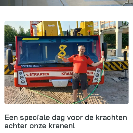
Webshop
Nieuws
Events
Downloads
My Spierings
Cookie statement
General terms and conditions
Privacy policy
Een speciale dag voor de krachten
achter onze kranen!