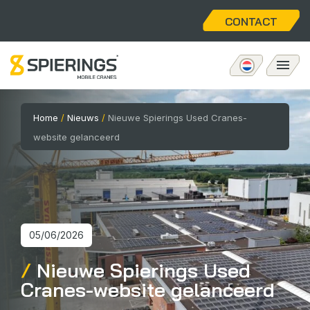
CONTACT
Mobiele torenkraan
Home
/
Nieuws
/
Nieuwe Spierings Used Cranes-
website gelanceerd
eLift
Aftersales
Over ons
05/06/2026
Nieuwe Spierings Used
Home
Cranes-website gelanceerd
Vacatures