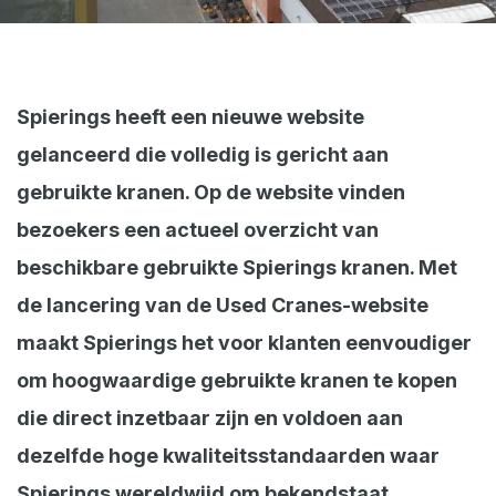
Webshop
Nieuws
Events
Spierings heeft een nieuwe website
gelanceerd die volledig is gericht aan
Downloads
gebruikte kranen. Op de website vinden
My Spierings
bezoekers een actueel overzicht van
Cookie statement
beschikbare gebruikte Spierings kranen. Met
General terms and conditions
de lancering van de Used Cranes-website
Privacy policy
maakt Spierings het voor klanten eenvoudiger
om hoogwaardige gebruikte kranen te kopen
die direct inzetbaar zijn en voldoen aan
dezelfde hoge kwaliteitsstandaarden waar
Spierings wereldwijd om bekendstaat.