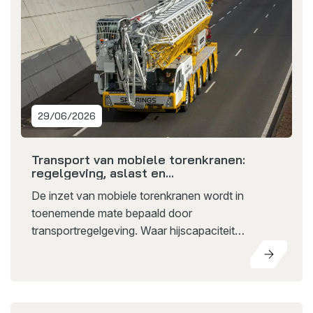
29/06/2026
Transport van mobiele torenkranen:
regelgeving, aslast en
transportbeperkingen uitgelegd
De inzet van mobiele torenkranen wordt in
toenemende mate bepaald door
transportregelgeving. Waar hijscapaciteit
traditioneel leidend was, spelen vandaag de dag
factoren zoals transportgewicht, aslast en
asafstanden een