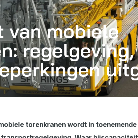
t van mobiele
n: regelgeving,
eperkingen uit
 mobiele torenkranen wordt in toenemende
transportregelgeving. Waar hijscapaciteit