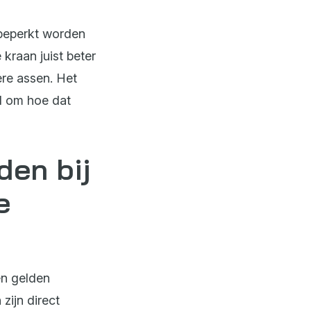
 beperkt worden
 kraan juist beter
ere assen. Het
l om hoe dat
den bij
e
en gelden
 zijn direct