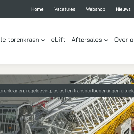
Home
Vacatures
Webshop
Nieuws
le torenkraan
eLift
Aftersales
Over o
orenkranen: regelgeving, aslast en transportbeperkingen uitgel