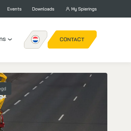
Events
Downloads
My Spierings
ns
CONTACT
egd