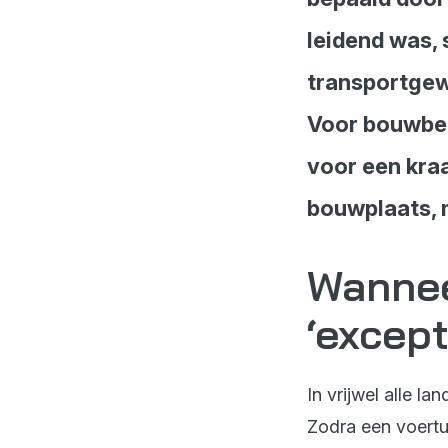
leidend was,
transportgewi
Voor bouwbed
voor een kraa
bouwplaats, m
Wannee
‘except
In vrijwel alle l
Zodra een voertui