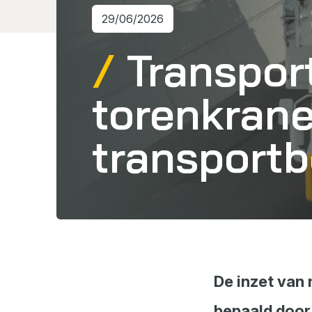
29/06/2026
Transpor
torenkrane
transportb
De inzet van
bepaald door 