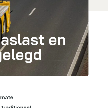
 aslast en
gelegd
 mate
 traditioneel