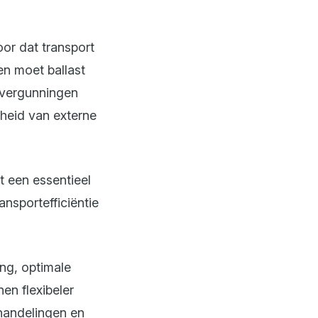
or dat transport
nen moet ballast
 vergunningen
kheid van externe
t een essentieel
ansportefficiëntie
ng, optimale
en flexibeler
 handelingen en