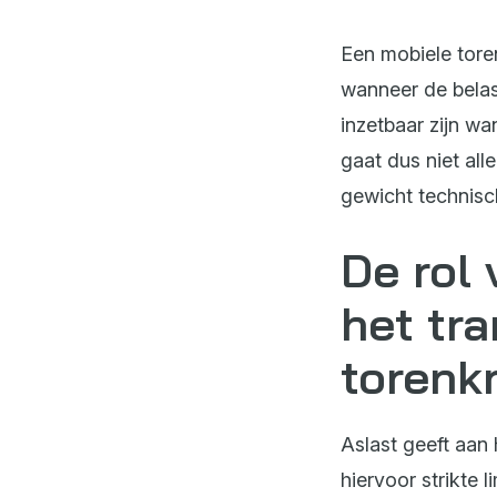
Een mobiele tore
wanneer de belast
inzetbaar zijn w
gaat dus niet al
gewicht technisc
De rol 
het tr
torenk
Aslast geeft aan 
hiervoor strikte l