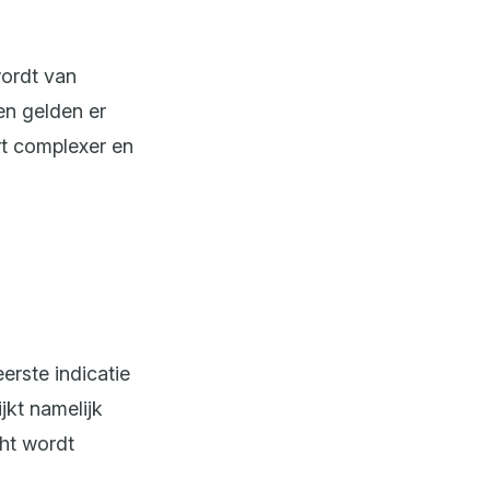
wordt van
en gelden er
ort complexer en
erste indicatie
jkt namelijk
cht wordt